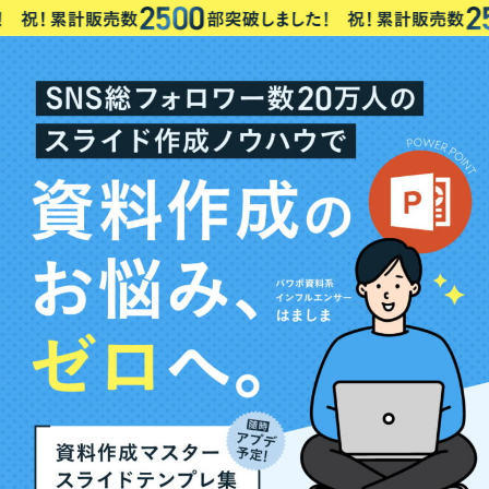
コ
ナ
ン
ビ
テ
ゲ
ン
ー
ツ
シ
へ
ョ
ス
ン
キ
に
ッ
移
プ
動