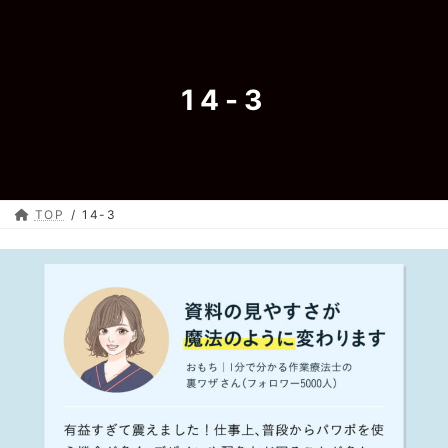
コ
ナ
ン
ビ
テ
ゲ
ン
ー
14-3
ツ
シ
へ
ョ
ス
ン
キ
に
ッ
移
プ
動
TOP
14-3