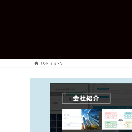
コ
ナ
ン
ビ
テ
ゲ
ン
ー
ツ
シ
へ
ョ
ス
ン
キ
に
ッ
移
プ
動
TOP
sl-5